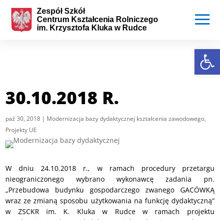
Skip
to
content
Otwórz 
30.10.2018 R.
paź 30, 2018
|
Modernizacja bazy dydaktycznej kształcenia zawodowego
,
Projekty UE
W dniu 24.10.2018 r., w ramach procedury przetargu
nieograniczonego wybrano wykonawcę zadania pn.
„Przebudowa budynku gospodarczego zwanego GACÓWKĄ
wraz ze zmianą sposobu użytkowania na funkcję dydaktyczną”
w ZSCKR im. K. Kluka w Rudce w ramach projektu