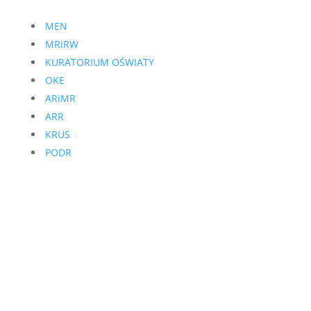
MEN
MRiRW
KURATORIUM OŚWIATY
OKE
ARiMR
ARR
KRUS
PODR
Jak dojechać?
Szkoła ma swoją siedzibę w zabytkowym pałacu
Ossolińskich z XVIII wieku, położonym w pięknym w
parku. Na kompleks szkolny składają się również
nowoczesne obiekty sportowe, internat i
zabudowania gospodarcze