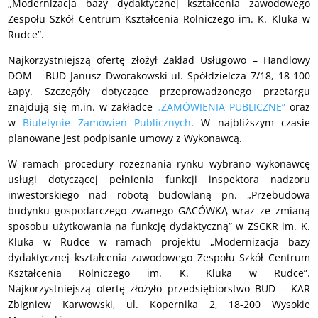
„Modernizacja bazy dydaktycznej kształcenia zawodowego
Zespołu Szkół Centrum Kształcenia Rolniczego im. K. Kluka w
Rudce”.
Najkorzystniejszą ofertę złożył Zakład Usługowo – Handlowy
DOM – BUD Janusz Dworakowski ul. Spółdzielcza 7/18, 18-100
Łapy. Szczegóły dotyczące przeprowadzonego przetargu
znajdują się m.in. w zakładce
„ZAMÓWIENIA PUBLICZNE”
oraz
w
Biuletynie Zamówień Publicznych
. W najbliższym czasie
planowane jest podpisanie umowy z Wykonawcą.
W ramach procedury rozeznania rynku wybrano wykonawcę
usługi dotyczącej pełnienia funkcji inspektora nadzoru
inwestorskiego nad robotą budowlaną pn. „Przebudowa
budynku gospodarczego zwanego GACÓWKĄ wraz ze zmianą
sposobu użytkowania na funkcję dydaktyczną” w ZSCKR im. K.
Kluka w Rudce w ramach projektu „Modernizacja bazy
dydaktycznej kształcenia zawodowego Zespołu Szkół Centrum
Kształcenia Rolniczego im. K. Kluka w Rudce”.
Najkorzystniejszą ofertę złożyło przedsiębiorstwo BUD – KAR
Zbigniew Karwowski, ul. Kopernika 2, 18-200 Wysokie