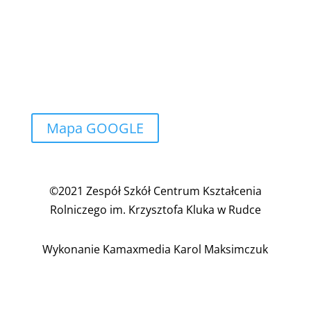
Szkoła ma swoją siedzibę w zabytkowym pałacu
Ossolińskich z XVIII wieku, położonym w
pięknym w parku. Na kompleks szkolny składają
się również nowoczesne obiekty sportowe,
internat i zabudowania gospodarcze
Mapa GOOGLE
©2021 Zespół Szkół Centrum Kształcenia
Rolniczego im. Krzysztofa Kluka w Rudce
Wykonanie Kamaxmedia Karol Maksimczuk