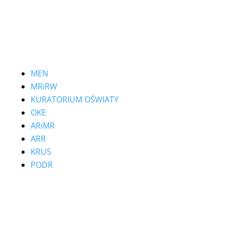
telefon: (085) 739 40 15
Ważne linki
MEN
MRiRW
KURATORIUM OŚWIATY
OKE
ARiMR
ARR
KRUS
PODR
Jak dojechać?