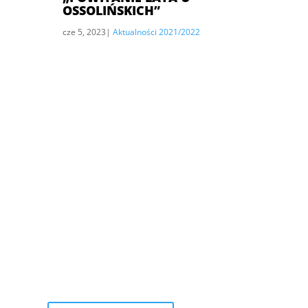
OSSOLIŃSKICH”
cze 5, 2023
|
Aktualności 2021/2022
Jak dojechać?
Szkoła ma swoją siedzibę w
zabytkowym pałacu Ossolińskich z
XVIII wieku, położonym w pięknym w
parku. Na kompleks szkolny
składają się również nowoczesne
obiekty sportowe, internat i
zabudowania gospodarcze