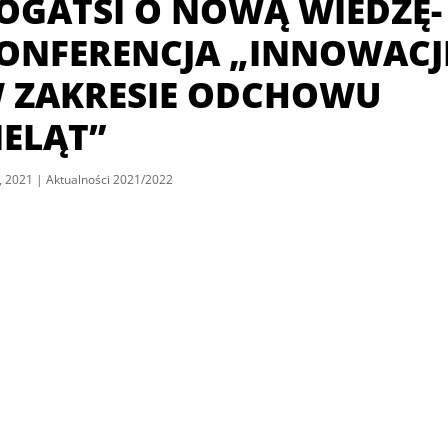
OGATSI O NOWĄ WIEDZĘ-
ONFERENCJA „INNOWACJ
 ZAKRESIE ODCHOWU
IELĄT”
, 2021
|
Aktualności 2021/2022