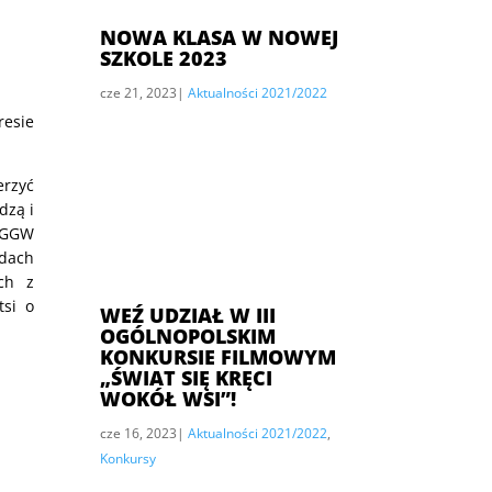
NOWA KLASA W NOWEJ
SZKOLE 2023
cze 21, 2023
|
Aktualności 2021/2022
esie
erzyć
dzą i
 SGGW
adach
ach z
tsi o
WEŹ UDZIAŁ W III
OGÓLNOPOLSKIM
KONKURSIE FILMOWYM
„ŚWIAT SIĘ KRĘCI
WOKÓŁ WSI”!
cze 16, 2023
|
Aktualności 2021/2022
,
Konkursy