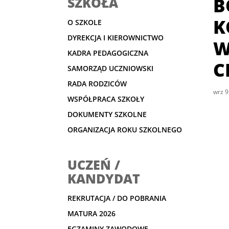
B
SZKOŁA
K
O SZKOLE
DYREKCJA I KIEROWNICTWO
W
KADRA PEDAGOGICZNA
C
SAMORZĄD UCZNIOWSKI
RADA RODZICÓW
wrz 9
WSPÓŁPRACA SZKOŁY
DOKUMENTY SZKOLNE
ORGANIZACJA ROKU SZKOLNEGO
UCZEŃ /
KANDYDAT
REKRUTACJA / DO POBRANIA
MATURA 2026
EGZAMINY ZAWODOWE