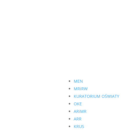
s
Ważne linki
ssolińskich 1,
MEN
3 Rudka, woj. podlaskie
MRiRW
KURATORIUM OŚWIATY
l: zsckr.rudka@o2.pl
OKE
on: (085) 739 40 15
ARiMR
ARR
KRUS