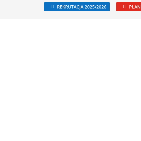
REKRUTACJA 2025/2026
PLAN 
Aktualności
Kierunki kształcenia
Dla ucznia / kan