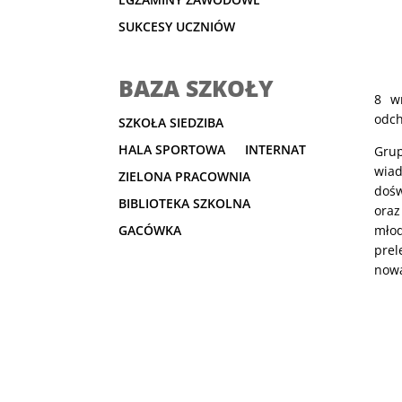
SUKCESY UCZNIÓW
BAZA SZKOŁY
8 w
odch
SZKOŁA SIEDZIBA
HALA SPORTOWA
INTERNAT
Grup
wiad
ZIELONA PRACOWNIA
dośw
BIBLIOTEKA SZKOLNA
oraz
młod
GACÓWKA
prel
nową