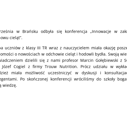
rześnia w Brańsku odbyła się konferencja „Innowacje w zakr
owu cieląt”.
a uczniów z klasy III TR wraz z nauczycielem miała okazję posz
omości o nowościach w odchowie cieląt i hodowli bydła. Swoją wie
iadczeniem dzielili się z nami profesor Marcin Gołębiewski z
 Józef Cogiel z firmy Trouw Nutrition. Prócz udziału w wykł
zież miała możliwość uczestniczyć w dyskusji i konsultacj
egentami. Po skończonej konferencji wróciliśmy do szkoły boga
 wiedzę.