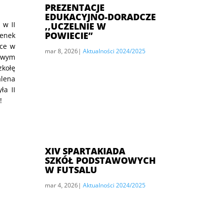
PREZENTACJE
EDUKACYJNO-DORADCZE
 w II
,,UCZELNIE W
POWIECIE”
enek
sce w
mar 8, 2026
|
Aktualności 2024/2025
rowym
kołę
lena
ła II
!
XIV SPARTAKIADA
SZKÓŁ PODSTAWOWYCH
W FUTSALU
mar 4, 2026
|
Aktualności 2024/2025