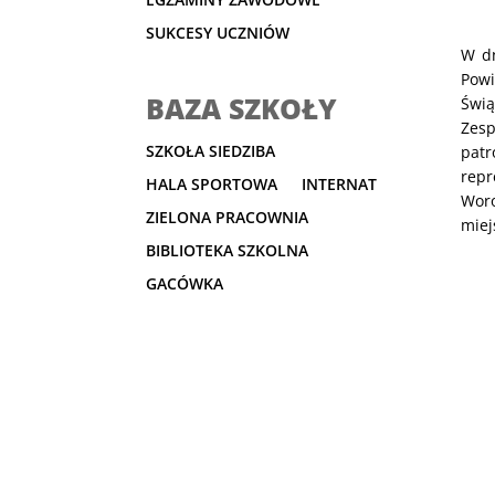
SUKCESY UCZNIÓW
W dn
Pow
BAZA SZKOŁY
Świą
Zesp
SZKOŁA SIEDZIBA
pat
rep
HALA SPORTOWA
INTERNAT
Woro
ZIELONA PRACOWNIA
miej
BIBLIOTEKA SZKOLNA
GACÓWKA