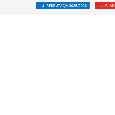
REKRUTACJA 2025/2026
PLAN 
Aktualności
Kierunki kształcenia
Dla ucznia / kan