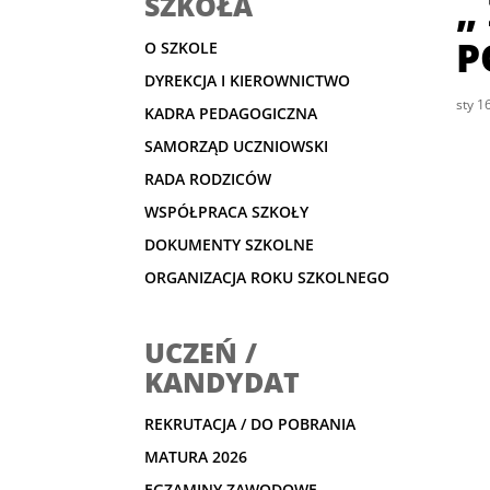
„
SZKOŁA
P
O SZKOLE
DYREKCJA I KIEROWNICTWO
sty 1
KADRA PEDAGOGICZNA
SAMORZĄD UCZNIOWSKI
RADA RODZICÓW
WSPÓŁPRACA SZKOŁY
DOKUMENTY SZKOLNE
ORGANIZACJA ROKU SZKOLNEGO
UCZEŃ /
KANDYDAT
REKRUTACJA / DO POBRANIA
MATURA 2026
EGZAMINY ZAWODOWE