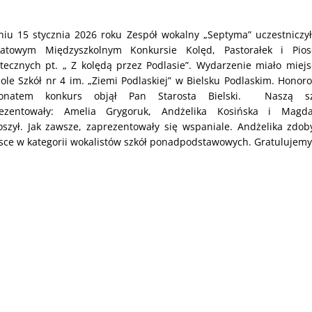
iu 15 stycznia 2026 roku Zespół wokalny „Septyma” uczestniczył
iatowym Międzyszkolnym Konkursie Kolęd, Pastorałek i Pios
tecznych pt. „ Z kolędą przez Podlasie”. Wydarzenie miało miej
ole Szkół nr 4 im. „Ziemi Podlaskiej” w Bielsku Podlaskim. Hono
ronatem konkurs objął Pan Starosta Bielski. Naszą sz
rezentowały: Amelia Grygoruk, Andżelika Kosińska i Magda
szył. Jak zawsze, zaprezentowały się wspaniale. Andżelika zdoby
sce w kategorii wokalistów szkół ponadpodstawowych. Gratulujemy