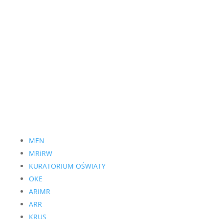
Adres
ul. Ossolińskich 1,
17-123 Rudka, woj. podlaskie
e-mail: zsckr.rudka@o2.pl
telefon: (085) 739 40 15
Ważne linki
MEN
MRiRW
KURATORIUM OŚWIATY
OKE
ARiMR
ARR
KRUS