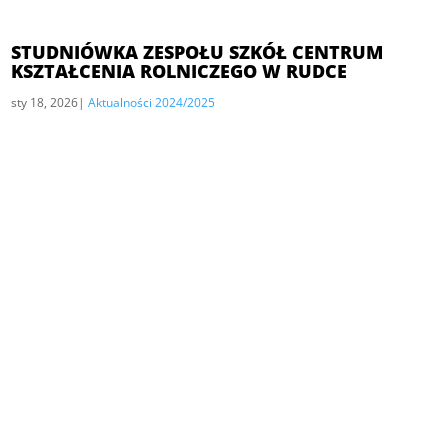
STUDNIÓWKA ZESPOŁU SZKÓŁ CENTRUM
KSZTAŁCENIA ROLNICZEGO W RUDCE
sty 18, 2026
|
Aktualności 2024/2025
Szkoła
Zespół Szkół Centrum Kształcenia Rolniczego im.
Krzysztofa Kluka w Rudce jest szkołą prowadzoną i
nadzorowaną przez Ministra Rolnictwa i Rozwoju Wsi