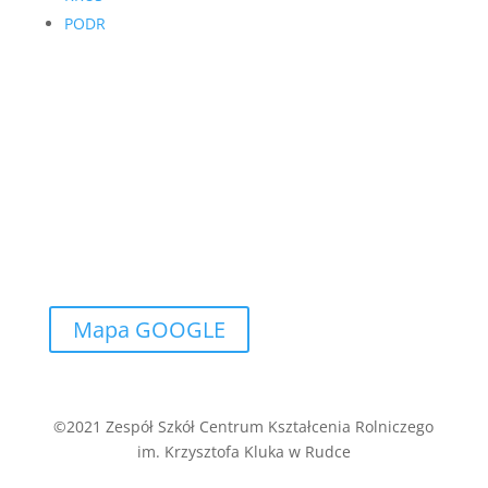
PODR
Jak dojechać?
Szkoła ma swoją siedzibę w zabytkowym pałacu
Ossolińskich z XVIII wieku, położonym w pięknym w
parku. Na kompleks szkolny składają się również
nowoczesne obiekty sportowe, internat i
zabudowania gospodarcze
Mapa GOOGLE
©2021 Zespół Szkół Centrum Kształcenia Rolniczego
im. Krzysztofa Kluka w Rudce