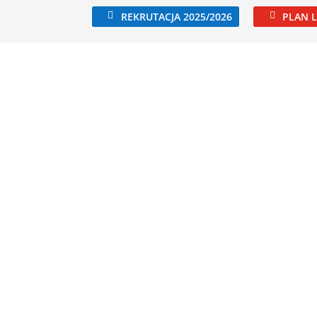
REKRUTACJA 2025/2026
PLAN L
NOŚCI
KIERUNKI KSZTAŁCENIA
DLA UCZNIA / KANDYDA