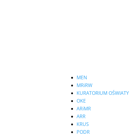
s
Ważne linki
ssolińskich 1,
MEN
MRiRW
23 Rudka, woj. podlaskie
KURATORIUM OŚWIATY
il: zsckr.rudka@o2.pl
OKE
ARiMR
on: (085) 739 40 15
ARR
KRUS
PODR