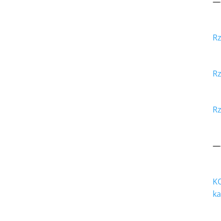
—
Rz
Rz
Rz
—
KO
ka