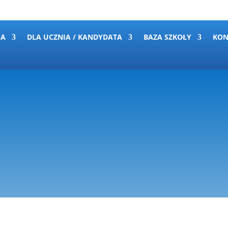
IA
DLA UCZNIA / KANDYDATA
BAZA SZKOŁY
KON