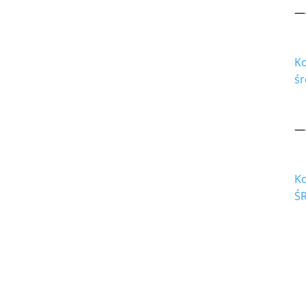
—
Ko
śr
—
K
Ś